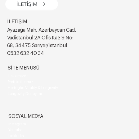
İLETİŞİM
İLETİŞİM
Ayazağa Mah. Azerbaycan Cad.
Vadistanbul 2A Ofis Kat: 9 No:
68, 34475 Sarıyer/İstanbul
0532 632 40 34
SİTE MENÜSÜ
Hakkımızda
Protokollerimiz
Hertoghe Vitality & Longevity
Longevity Deneyimi
SOSYAL MEDYA
Instagram
Youtube
Linkledin